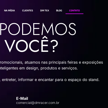
NA MÍDIA
CLIENTES
DM TEX
BLOG
CONTATO
PODEMOS
R VOCÊ?
romocionais, atuamos nas principais feiras e exposições
teligentes em design, produtos e serviços.
 entreter, informar e encantar para o espaço do stand.
E-Mail
1
comercial@dmracer.com.br