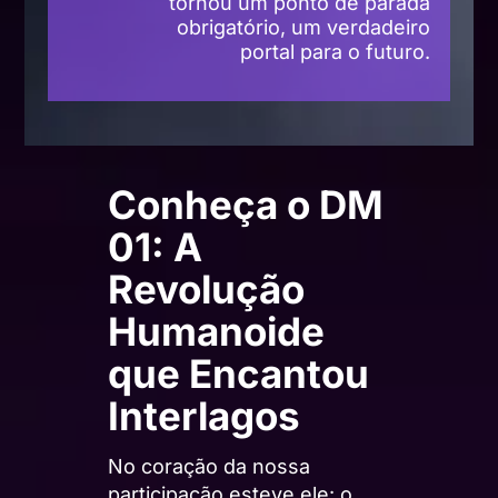
tornou um ponto de parada
obrigatório, um verdadeiro
portal para o futuro.
Conheça o DM
01: A
Revolução
Humanoide
que Encantou
Interlagos
No coração da nossa
participação esteve ele: o