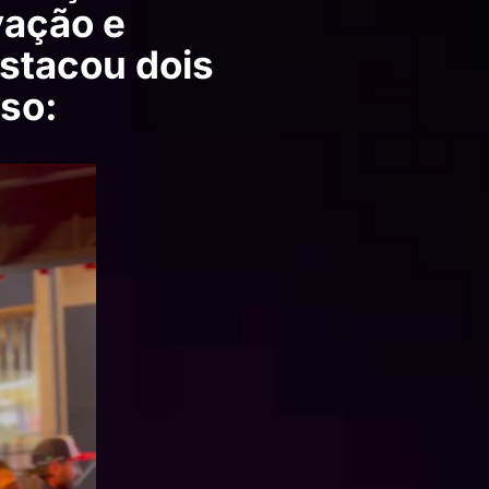
vação e
estacou dois
so: