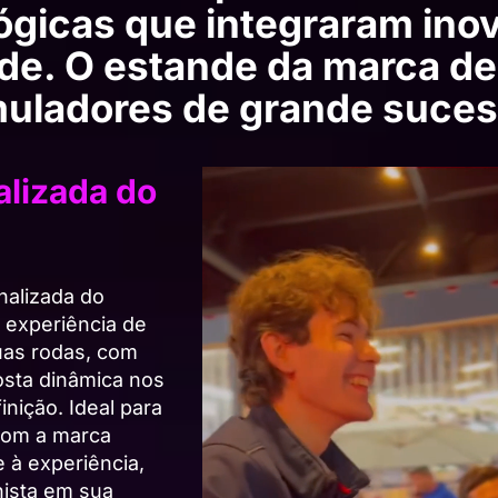
ógicas que integraram ino
ade. O estande da marca d
muladores de grande suces
lizada do
nalizada do
 experiência de
uas rodas, com
osta dinâmica nos
inição. Ideal para
com a marca
e à experiência,
nista em sua