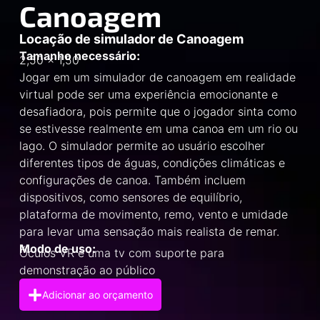
Canoagem
Locação de simulador de Canoagem
Tamanho necessário:
2,50 x 1,50
Jogar em um simulador de canoagem em realidade
virtual pode ser uma experiência emocionante e
desafiadora, pois permite que o jogador sinta como
se estivesse realmente em uma canoa em um rio ou
lago. O simulador permite ao usuário escolher
diferentes tipos de águas, condições climáticas e
configurações de canoa. Também incluem
dispositivos, como sensores de equilíbrio,
plataforma de movimento, remo, vento e umidade
para levar uma sensação mais realista de remar.
Modo de uso:
Óculos VR e uma tv com suporte para
demonstração ao público
Adicionar ao orçamento